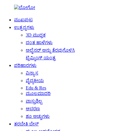
ಮುಖಪುಟ
ಉತ್ಪನ್ನಗಳು
3D ಮುದ್ರಕ
ದಂತ ಹಾಳೆಗಳು
ಅಲೈನರ್ ಅನ್ನು ತೆರವುಗೊಳಿಸಿ
ಟ್ರಿಮ್ಮಿಂಗ್ ಯಂತ್ರ
ಪರಿಹಾರಗಳು
ವಿನ್ಯಾಸ
ವೈದ್ಯಕೀಯ
Edu & Res
ಮೂಲಮಾದರಿ
ವಾಸ್ತುಶಿಲ್ಪ
ಆಭರಣ
ಶೂ ಅಚ್ಚುಗಳು
ತರಬೇತಿ ಬೇಸ್