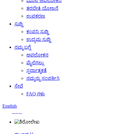
ಮೂಲ ಅವಲೋಕನ
ತರಬೇತಿ ಯೋಜನೆ
ಉಪಕರಣ
ಸುದ್ದಿ
ಕಂಪನಿ ಸುದ್ದಿ
ಉದ್ಯಮ ಸುದ್ದಿ
ನಮ್ಮ ಬಗ್ಗೆ
ಅವಲೋಕನ
ಮೈಲಿಗಲ್ಲು
ಸ್ಪರ್ಧಾತ್ಮಕತೆ
ನಮ್ಮನ್ನು ಸಂಪರ್ಕಿಸಿ
ಸೇವೆ
FAQ ಗಳು
English
中文