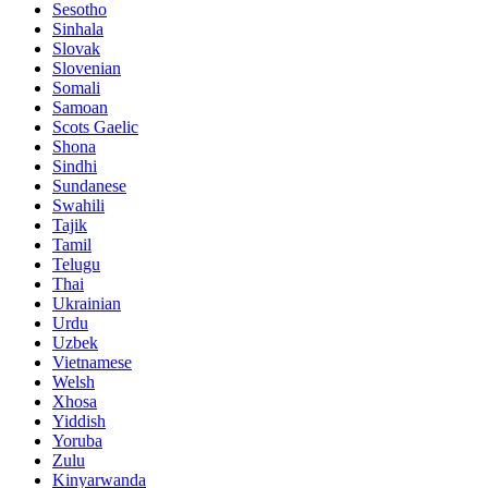
Sesotho
Sinhala
Slovak
Slovenian
Somali
Samoan
Scots Gaelic
Shona
Sindhi
Sundanese
Swahili
Tajik
Tamil
Telugu
Thai
Ukrainian
Urdu
Uzbek
Vietnamese
Welsh
Xhosa
Yiddish
Yoruba
Zulu
Kinyarwanda