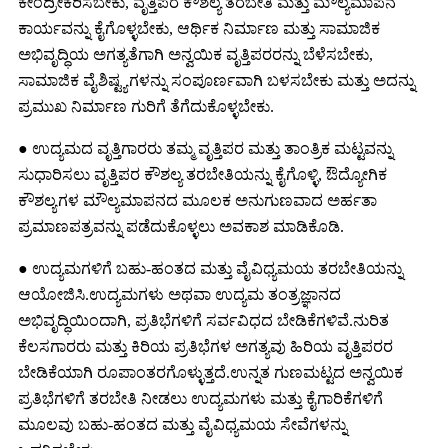
ಕೇಂದ್ರೀಕರಿಸಬೇಕು, ವೃತ್ತಿಪರ ಕೌಶಲ್ಯ ತರಬೇತಿ ಮತ್ತು ಮೌಲ್ಯಮಾಪನ
ಕಾರ್ಯವನ್ನು ಕೈಗೊಳ್ಳಬೇಕು, ಆರ್ಥಿಕ ನಿರ್ಮಾಣ ಮತ್ತು ಸಾಮಾಜಿಕ
ಅಭಿವೃದ್ಧಿಯ ಅಗತ್ಯತೆಗಾಗಿ ಅನ್ವಯಿಕ ವೃತ್ತಿಪರರನ್ನು ಬೆಳೆಸಬೇಕು,
ಸಾಮಾಜಿಕ ವೈಶಿಷ್ಟ್ಯಗಳನ್ನು ಸಂಪೂರ್ಣವಾಗಿ ಬಳಸಬೇಕು ಮತ್ತು ಅದನ್ನು
ಪ್ರಮುಖ ನಿರ್ಮಾಣ ಗುರಿಗೆ ತೆಗೆದುಕೊಳ್ಳಬೇಕು.
● ಉದ್ಯಮದ ವೃತ್ತಿಗಾರರು ತಮ್ಮ ವೃತ್ತಿಪರ ಮತ್ತು ತಾಂತ್ರಿಕ ಮಟ್ಟವನ್ನು
ಸುಧಾರಿಸಲು ವೃತ್ತಿಪರ ಕೌಶಲ್ಯ ತರಬೇತಿಯನ್ನು ಕೈಗೊಳ್ಳಿ, ಔದ್ಯೋಗಿಕ
ಕೌಶಲ್ಯಗಳ ಮೌಲ್ಯಮಾಪನದ ಮೂಲಕ ಅನುಗುಣವಾದ ಅರ್ಹತಾ
ಪ್ರಮಾಣಪತ್ರವನ್ನು ಪಡೆದುಕೊಳ್ಳಲು ಅವಕಾಶ ಮಾಡಿಕೊಡಿ.
● ಉದ್ಯಮಗಳಿಗೆ ಬಹು-ಹಂತದ ಮತ್ತು ವೈವಿಧ್ಯಮಯ ತರಬೇತಿಯನ್ನು
ಆಯೋಜಿಸಿ.ಉದ್ಯಮಗಳು ಅಥವಾ ಉದ್ಯಮ ತಂತ್ರಜ್ಞಾನದ
ಅಭಿವೃದ್ಧಿಯಿಂದಾಗಿ, ಪ್ರತಿಭೆಗಳಿಗೆ ಸರ್ವವಿಧದ ಬೇಡಿಕೆಗಳಿವೆ.ನುರಿತ
ಕೆಲಸಗಾರರು ಮತ್ತು ಕಿರಿಯ ಪ್ರತಿಭೆಗಳ ಅಗತ್ಯವು ಹಿರಿಯ ವೃತ್ತಿಪರರ
ಬೇಡಿಕೆಯಾಗಿ ರೂಪಾಂತರಗೊಳ್ಳುತ್ತದೆ.ಉನ್ನತ ಗುಣಮಟ್ಟದ ಅನ್ವಯಿಕ
ಪ್ರತಿಭೆಗಳಿಗೆ ತರಬೇತಿ ನೀಡಲು ಉದ್ಯಮಗಳು ಮತ್ತು ಕೈಗಾರಿಕೆಗಳಿಗೆ
ಮೂಲವು ಬಹು-ಹಂತದ ಮತ್ತು ವೈವಿಧ್ಯಮಯ ಸೇವೆಗಳನ್ನು