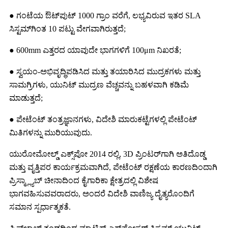
● ಗಂಟೆಯ ಔಟ್‌ಪುಟ್ 1000 ಗ್ರಾಂ ವರೆಗೆ, ಲಭ್ಯವಿರುವ ಇತರ SLA
ಸಿಸ್ಟಮ್‌ಗಿಂತ 10 ಪಟ್ಟು ವೇಗವಾಗಿರುತ್ತದೆ;
● 600mm ಎತ್ತರದ ಯಾವುದೇ ಭಾಗಗಳಿಗೆ 100μm ನಿಖರತೆ;
● ಸ್ವಯಂ-ಅಭಿವೃದ್ಧಿಪಡಿಸಿದ ಮತ್ತು ತಯಾರಿಸಿದ ಮುದ್ರಕಗಳು ಮತ್ತು
ಸಾಮಗ್ರಿಗಳು, ಯುನಿಟ್ ಮುದ್ರಣ ವೆಚ್ಚವನ್ನು ಬಹಳವಾಗಿ ಕಡಿಮೆ
ಮಾಡುತ್ತದೆ;
● ಪೇಟೆಂಟ್ ತಂತ್ರಜ್ಞಾನಗಳು, ವಿದೇಶಿ ಮಾರುಕಟ್ಟೆಗಳಲ್ಲಿ ಪೇಟೆಂಟ್
ಮಿತಿಗಳನ್ನು ಮುರಿಯುವುದು.
ಯುರೋಮೋಲ್ಡ್ ಎಕ್ಸ್‌ಪೋ 2014 ರಲ್ಲಿ, 3D ಪ್ರಿಂಟರ್‌ಗಾಗಿ ಅತಿದೊಡ್ಡ
ಮತ್ತು ವೃತ್ತಿಪರ ಕಾರ್ಯಕ್ರಮವಾಗಿದೆ, ಪೇಟೆಂಟ್ ರಕ್ಷಣೆಯ ಕಾರಣದಿಂದಾಗಿ
ಪ್ರಿಸ್ಮ್ಲ್ಯಾಬ್ ಚೀನಾದಿಂದ ಕೈಗಾರಿಕಾ ಕ್ಷೇತ್ರದಲ್ಲಿ ವಿಶೇಷ
ಭಾಗವಹಿಸುವವರಾದರು, ಅಂದರೆ ವಿದೇಶಿ ವಾಣಿಜ್ಯ ದೈತ್ಯರೊಂದಿಗೆ
ಸಮಾನ ಸ್ಪರ್ಧಾತ್ಮಕತೆ.