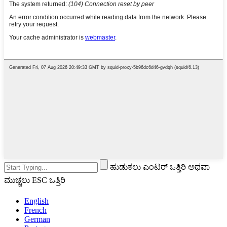
ಹುಡುಕಲು ಎಂಟರ್ ಒತ್ತಿರಿ ಅಥವಾ
ಮುಚ್ಚಲು ESC ಒತ್ತಿರಿ
English
French
German