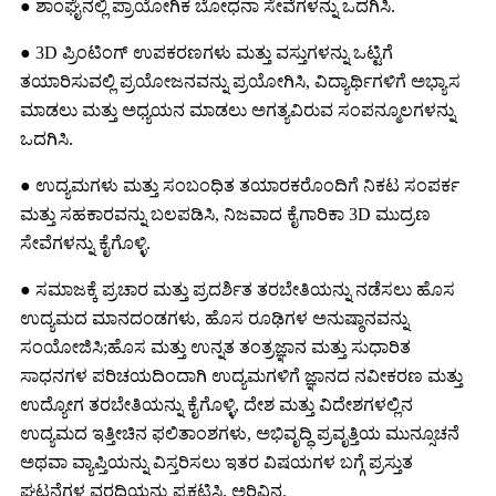
● ಶಾಂಘೈನಲ್ಲಿ ಪ್ರಾಯೋಗಿಕ ಬೋಧನಾ ಸೇವೆಗಳನ್ನು ಒದಗಿಸಿ.
● 3D ಪ್ರಿಂಟಿಂಗ್ ಉಪಕರಣಗಳು ಮತ್ತು ವಸ್ತುಗಳನ್ನು ಒಟ್ಟಿಗೆ
ತಯಾರಿಸುವಲ್ಲಿ ಪ್ರಯೋಜನವನ್ನು ಪ್ರಯೋಗಿಸಿ, ವಿದ್ಯಾರ್ಥಿಗಳಿಗೆ ಅಭ್ಯಾಸ
ಮಾಡಲು ಮತ್ತು ಅಧ್ಯಯನ ಮಾಡಲು ಅಗತ್ಯವಿರುವ ಸಂಪನ್ಮೂಲಗಳನ್ನು
ಒದಗಿಸಿ.
● ಉದ್ಯಮಗಳು ಮತ್ತು ಸಂಬಂಧಿತ ತಯಾರಕರೊಂದಿಗೆ ನಿಕಟ ಸಂಪರ್ಕ
ಮತ್ತು ಸಹಕಾರವನ್ನು ಬಲಪಡಿಸಿ, ನಿಜವಾದ ಕೈಗಾರಿಕಾ 3D ಮುದ್ರಣ
ಸೇವೆಗಳನ್ನು ಕೈಗೊಳ್ಳಿ.
● ಸಮಾಜಕ್ಕೆ ಪ್ರಚಾರ ಮತ್ತು ಪ್ರದರ್ಶಿತ ತರಬೇತಿಯನ್ನು ನಡೆಸಲು ಹೊಸ
ಉದ್ಯಮದ ಮಾನದಂಡಗಳು, ಹೊಸ ರೂಢಿಗಳ ಅನುಷ್ಠಾನವನ್ನು
ಸಂಯೋಜಿಸಿ;ಹೊಸ ಮತ್ತು ಉನ್ನತ ತಂತ್ರಜ್ಞಾನ ಮತ್ತು ಸುಧಾರಿತ
ಸಾಧನಗಳ ಪರಿಚಯದಿಂದಾಗಿ ಉದ್ಯಮಗಳಿಗೆ ಜ್ಞಾನದ ನವೀಕರಣ ಮತ್ತು
ಉದ್ಯೋಗ ತರಬೇತಿಯನ್ನು ಕೈಗೊಳ್ಳಿ, ದೇಶ ಮತ್ತು ವಿದೇಶಗಳಲ್ಲಿನ
ಉದ್ಯಮದ ಇತ್ತೀಚಿನ ಫಲಿತಾಂಶಗಳು, ಅಭಿವೃದ್ಧಿ ಪ್ರವೃತ್ತಿಯ ಮುನ್ಸೂಚನೆ
ಅಥವಾ ವ್ಯಾಪ್ತಿಯನ್ನು ವಿಸ್ತರಿಸಲು ಇತರ ವಿಷಯಗಳ ಬಗ್ಗೆ ಪ್ರಸ್ತುತ
ಘಟನೆಗಳ ವರದಿಯನ್ನು ಪ್ರಕಟಿಸಿ. ಅರಿವಿನ.