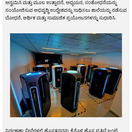
ಅನ್ವಯಿಸಿ ಮತ್ತು ಮೂಲ ಉತ್ಪಾದನೆ, ಅಧ್ಯಯನ, ಸಂಶೋಧನೆಯನ್ನು
ಸಂಯೋಜಿಸುವ ಅಭಿವೃದ್ಧಿ ಉದ್ದೇಶವನ್ನು ಸಾಧಿಸಲು ಶಾಲೆಯನ್ನು ನಡೆಸುವ
ಬೋಧನೆ, ಆರ್ಥಿಕ ಮತ್ತು ಸಾಮಾಜಿಕ ಪ್ರಯೋಜನಗಳನ್ನು ಸುಧಾರಿಸಿ.
ನಿರ್ವಹಣಾ ಸೇವೆಗಳಲ್ಲಿ ಹೊಸತನವನ್ನು ಕೈಗೊಳ್ಳಿ.ಹೊಸ ಪ್ರತಿಭೆ ಜಂಟಿ