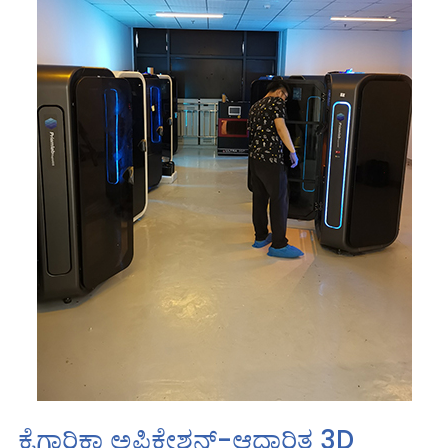
ಕೈಗಾರಿಕಾ ಅಪ್ಲಿಕೇಶನ್-ಆಧಾರಿತ 3D