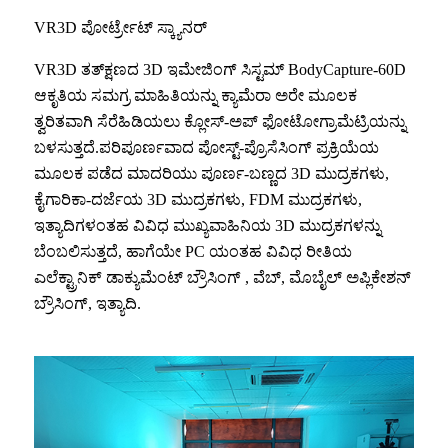
VR3D ಪೋರ್ಟ್ರೇಟ್ ಸ್ಕ್ಯಾನರ್
VR3D ತತ್‌ಕ್ಷಣದ 3D ಇಮೇಜಿಂಗ್ ಸಿಸ್ಟಮ್ BodyCapture-60D
ಆಕೃತಿಯ ಸಮಗ್ರ ಮಾಹಿತಿಯನ್ನು ಕ್ಯಾಮೆರಾ ಅರೇ ಮೂಲಕ
ತ್ವರಿತವಾಗಿ ಸೆರೆಹಿಡಿಯಲು ಕ್ಲೋಸ್-ಅಪ್ ಫೋಟೋಗ್ರಾಮೆಟ್ರಿಯನ್ನು
ಬಳಸುತ್ತದೆ.ಪರಿಪೂರ್ಣವಾದ ಪೋಸ್ಟ್-ಪ್ರೊಸೆಸಿಂಗ್ ಪ್ರಕ್ರಿಯೆಯ
ಮೂಲಕ ಪಡೆದ ಮಾದರಿಯು ಪೂರ್ಣ-ಬಣ್ಣದ 3D ಮುದ್ರಕಗಳು,
ಕೈಗಾರಿಕಾ-ದರ್ಜೆಯ 3D ಮುದ್ರಕಗಳು, FDM ಮುದ್ರಕಗಳು,
ಇತ್ಯಾದಿಗಳಂತಹ ವಿವಿಧ ಮುಖ್ಯವಾಹಿನಿಯ 3D ಮುದ್ರಕಗಳನ್ನು
ಬೆಂಬಲಿಸುತ್ತದೆ, ಹಾಗೆಯೇ PC ಯಂತಹ ವಿವಿಧ ರೀತಿಯ
ಎಲೆಕ್ಟ್ರಾನಿಕ್ ಡಾಕ್ಯುಮೆಂಟ್ ಬ್ರೌಸಿಂಗ್ , ವೆಬ್, ಮೊಬೈಲ್ ಅಪ್ಲಿಕೇಶನ್
ಬ್ರೌಸಿಂಗ್, ಇತ್ಯಾದಿ.