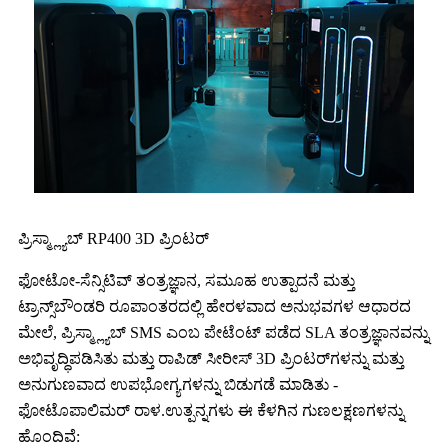
ಪ್ರಿಸ್ಮ್ಲ್ಯಾಬ್ RP400 3D ಪ್ರಿಂಟರ್
ಫೋಟೋ-ಸೆನ್ಸಿಟಿವ್ ತಂತ್ರಜ್ಞಾನ, ಸಮೂಹ ಉತ್ಪಾದನೆ ಮತ್ತು
ಟ್ರಾನ್ಸ್‌ಬೌಂಡರಿ ರೂಪಾಂತರದಲ್ಲಿ ಹೇರಳವಾದ ಅನುಭವಗಳ ಆಧಾರದ
ಮೇಲೆ, ಪ್ರಿಸ್ಮ್ಲ್ಯಾಬ್ SMS ಎಂಬ ಪೇಟೆಂಟ್ ಪಡೆದ SLA ತಂತ್ರಜ್ಞಾನವನ್ನು
ಅಭಿವೃದ್ಧಿಪಡಿಸಿತು ಮತ್ತು ರಾಪಿಡ್ ಸೀರೀಸ್ 3D ಪ್ರಿಂಟರ್‌ಗಳನ್ನು ಮತ್ತು
ಅನುಗುಣವಾದ ಉಪಭೋಗ್ಯಗಳನ್ನು ಬಿಡುಗಡೆ ಮಾಡಿತು -
ಫೋಟೊಪಾಲಿಮರ್ ರಾಳ.ಉತ್ಪನ್ನಗಳು ಈ ಕೆಳಗಿನ ಗುಣಲಕ್ಷಣಗಳನ್ನು
ಹೊಂದಿವೆ: