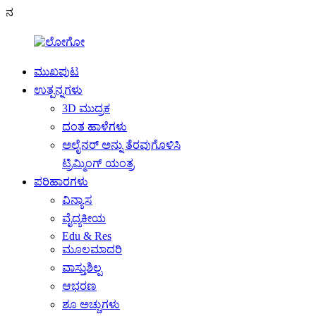
ನ
ಮುಖಪುಟ
ಉತ್ಪನ್ನಗಳು
3D ಮುದ್ರಕ
ದಂತ ಹಾಳೆಗಳು
ಅಲೈನರ್ ಅನ್ನು ತೆರವುಗೊಳಿಸಿ
ಟ್ರಿಮ್ಮಿಂಗ್ ಯಂತ್ರ
ಪರಿಹಾರಗಳು
ವಿನ್ಯಾಸ
ವೈದ್ಯಕೀಯ
Edu & Res
ಮೂಲಮಾದರಿ
ವಾಸ್ತುಶಿಲ್ಪ
ಆಭರಣ
ಶೂ ಅಚ್ಚುಗಳು