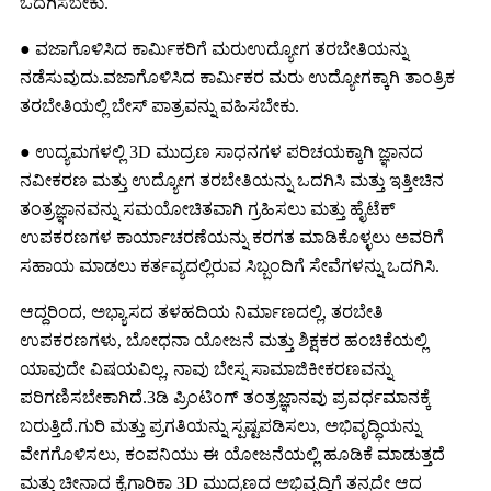
ಒದಗಿಸಬೇಕು.
● ವಜಾಗೊಳಿಸಿದ ಕಾರ್ಮಿಕರಿಗೆ ಮರುಉದ್ಯೋಗ ತರಬೇತಿಯನ್ನು
ನಡೆಸುವುದು.ವಜಾಗೊಳಿಸಿದ ಕಾರ್ಮಿಕರ ಮರು ಉದ್ಯೋಗಕ್ಕಾಗಿ ತಾಂತ್ರಿಕ
ತರಬೇತಿಯಲ್ಲಿ ಬೇಸ್ ಪಾತ್ರವನ್ನು ವಹಿಸಬೇಕು.
● ಉದ್ಯಮಗಳಲ್ಲಿ 3D ಮುದ್ರಣ ಸಾಧನಗಳ ಪರಿಚಯಕ್ಕಾಗಿ ಜ್ಞಾನದ
ನವೀಕರಣ ಮತ್ತು ಉದ್ಯೋಗ ತರಬೇತಿಯನ್ನು ಒದಗಿಸಿ ಮತ್ತು ಇತ್ತೀಚಿನ
ತಂತ್ರಜ್ಞಾನವನ್ನು ಸಮಯೋಚಿತವಾಗಿ ಗ್ರಹಿಸಲು ಮತ್ತು ಹೈಟೆಕ್
ಉಪಕರಣಗಳ ಕಾರ್ಯಾಚರಣೆಯನ್ನು ಕರಗತ ಮಾಡಿಕೊಳ್ಳಲು ಅವರಿಗೆ
ಸಹಾಯ ಮಾಡಲು ಕರ್ತವ್ಯದಲ್ಲಿರುವ ಸಿಬ್ಬಂದಿಗೆ ಸೇವೆಗಳನ್ನು ಒದಗಿಸಿ.
ಆದ್ದರಿಂದ, ಅಭ್ಯಾಸದ ತಳಹದಿಯ ನಿರ್ಮಾಣದಲ್ಲಿ, ತರಬೇತಿ
ಉಪಕರಣಗಳು, ಬೋಧನಾ ಯೋಜನೆ ಮತ್ತು ಶಿಕ್ಷಕರ ಹಂಚಿಕೆಯಲ್ಲಿ
ಯಾವುದೇ ವಿಷಯವಿಲ್ಲ, ನಾವು ಬೇಸ್ನ ಸಾಮಾಜಿಕೀಕರಣವನ್ನು
ಪರಿಗಣಿಸಬೇಕಾಗಿದೆ.3ಡಿ ಪ್ರಿಂಟಿಂಗ್ ತಂತ್ರಜ್ಞಾನವು ಪ್ರವರ್ಧಮಾನಕ್ಕೆ
ಬರುತ್ತಿದೆ.ಗುರಿ ಮತ್ತು ಪ್ರಗತಿಯನ್ನು ಸ್ಪಷ್ಟಪಡಿಸಲು, ಅಭಿವೃದ್ಧಿಯನ್ನು
ವೇಗಗೊಳಿಸಲು, ಕಂಪನಿಯು ಈ ಯೋಜನೆಯಲ್ಲಿ ಹೂಡಿಕೆ ಮಾಡುತ್ತದೆ
ಮತ್ತು ಚೀನಾದ ಕೈಗಾರಿಕಾ 3D ಮುದ್ರಣದ ಅಭಿವೃದ್ಧಿಗೆ ತನ್ನದೇ ಆದ